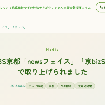
について
除草比較
ヤギの性格
ヤギ紹介
レンタル実績
会社概要
コラム
ェイス」「京bizS」
Media
BS京都「newsフェイス」「京biz
で取り上げられました
2015.06.12
テレビ出演
京都
ヤギ除草
太陽光発電